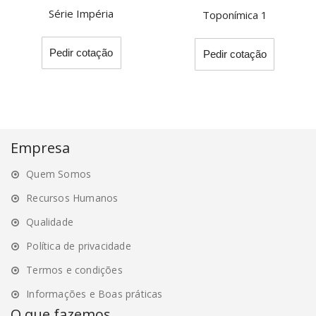
page
Série Impéria
Toponímica 1
This
This
Pedir cotação
Pedir cotação
product
product
has
has
multiple
multiple
variants.
variants.
The
The
options
options
Empresa
may
may
Quem Somos
be
be
chosen
chosen
Recursos Humanos
on
on
Qualidade
the
the
Política de privacidade
product
product
page
page
Termos e condições
Informações e Boas práticas
O que fazemos