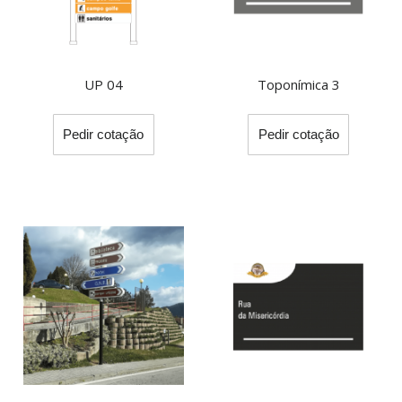
UP 04
Toponímica 3
This
Pedir cotação
Pedir cotação
product
has
multiple
variants.
The
options
may
be
chosen
on
the
product