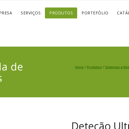
PRESA
SERVIÇOS
PRODUTOS
PORTEFÓLIO
CATÁ
da de
/
/
Início
Produtos
Sistemas e Re
s
Deteção Ult