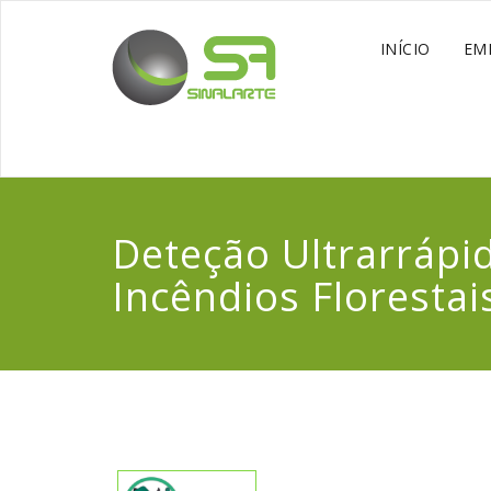
INÍCIO
EM
Deteção Ultrarrápi
Incêndios Florestai