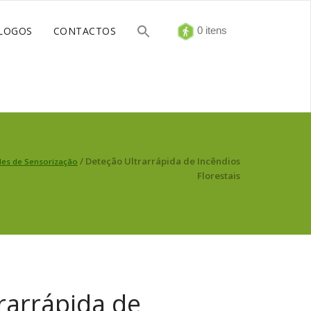
LOGOS
CONTACTOS
0 itens
/ Deteção Ultrarrápida de Incêndios
des de Sensorização
Florestais
rarrápida de