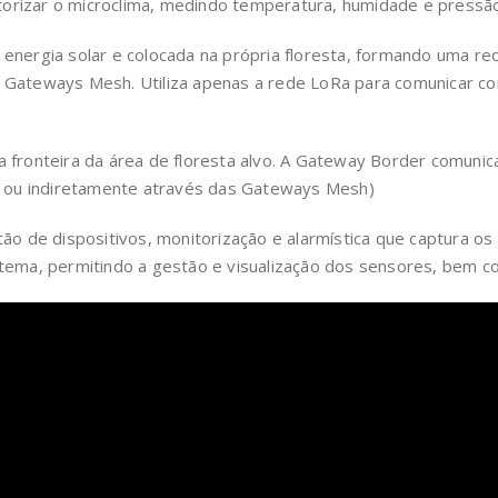
torizar o microclima, medindo temperatura, humidade e pressã
energia solar e colocada na própria floresta, formando uma red
das Gateways Mesh. Utiliza apenas a rede LoRa para comunica
fronteira da área de floresta alvo. A Gateway Border comunica
 ou indiretamente através das Gateways Mesh)
ão de dispositivos, monitorização e alarmística que captura os
sistema, permitindo a gestão e visualização dos sensores, be