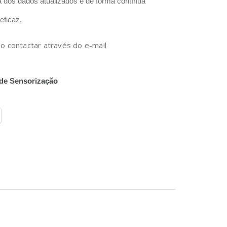
dos dados atualizados e de forma contínua
eficaz.
o contactar através do e-mail
de Sensorização