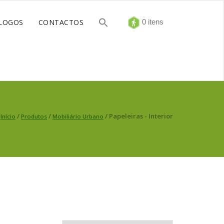
LOGOS
CONTACTOS
0 itens
/
/
/ Papeleiras - Interior
Início
Produtos
Mobiliário Urbano