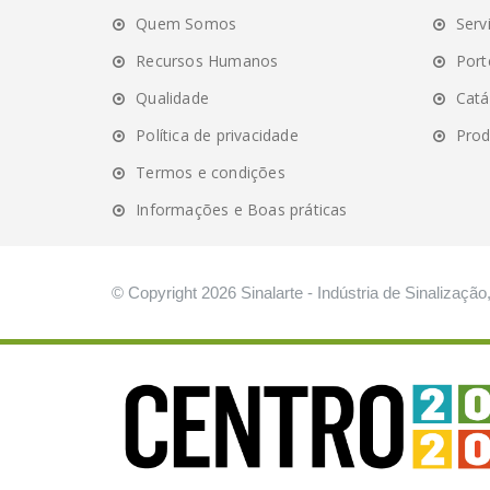
may
m
Quem Somos
Serv
be
be
chosen
ch
Recursos Humanos
Port
on
on
Qualidade
Catá
the
th
Política de privacidade
Prod
product
pr
page
pa
Termos e condições
Informações e Boas práticas
© Copyright 2026 Sinalarte - Indústria de Sinalização