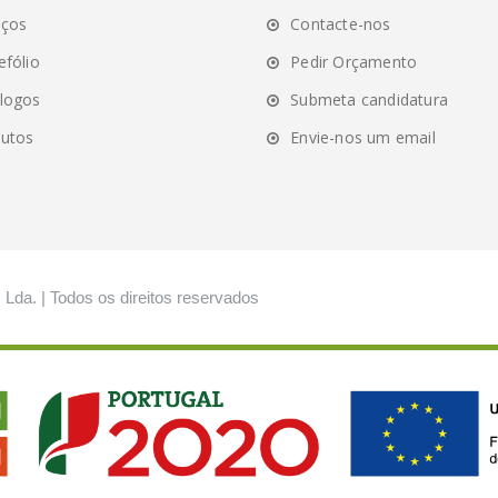
ay
iços
Contacte-nos
osen
efólio
Pedir Orçamento
logos
Submeta candidatura
e
utos
Envie-nos um email
oduct
ge
, Lda. | Todos os direitos reservados