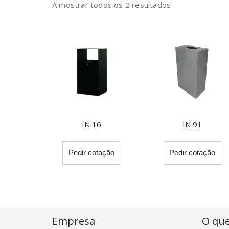
A mostrar todos os 2 resultados
IN 16
IN 91
This
Th
Pedir cotação
Pedir cotação
product
pr
has
ha
multiple
mu
variants.
va
The
T
options
op
Empresa
O qu