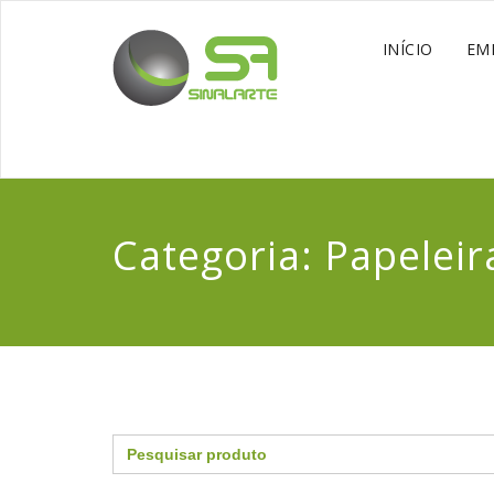
INÍCIO
EM
Categoria:
Papeleira
Search
for: