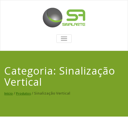
TOGGLE
NAVIGATION
Categoria:
Sinalização
Vertical
/
/ Sinalização Vertical
Início
Produtos