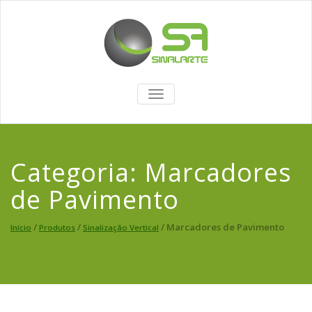
TOGGLE
NAVIGATION
Categoria:
Marcadores
de Pavimento
/
/
/ Marcadores de Pavimento
Início
Produtos
Sinalização Vertical