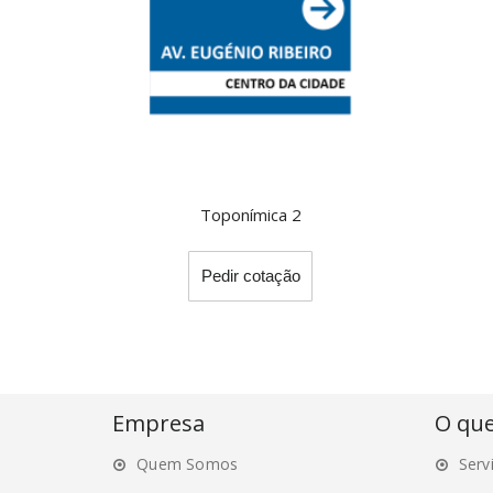
Toponímica 2
This
Pedir cotação
product
has
multiple
variants.
The
options
Empresa
O qu
may
Quem Somos
Serv
be