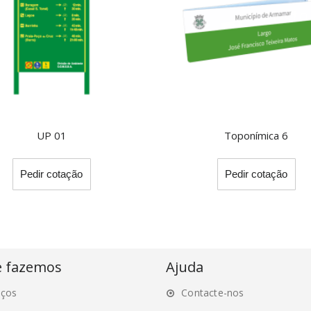
UP 01
Toponímica 6
Thi
Pedir cotação
Pedir cotação
pro
ha
mul
var
Th
opt
e fazemos
Ajuda
ma
iços
Contacte-nos
be