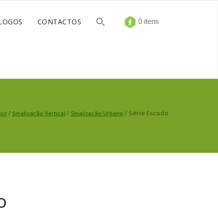
LOGOS
CONTACTOS
0 itens
/
/
/ Série Escudo
tos
Sinalização Vertical
Sinalização Urbana
o