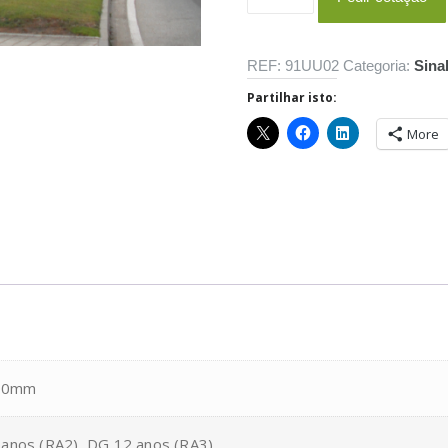
de
Série
Escudo
REF:
91UU02
Categoria:
Sina
Partilhar isto:
More
400mm
 anos (RA2), DG 12 anos (RA3)