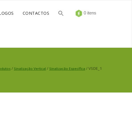
LOGOS
CONTACTOS
0 itens
/
/
/ VSDE_1
odutos
Sinalização Vertical
Sinalização Específica