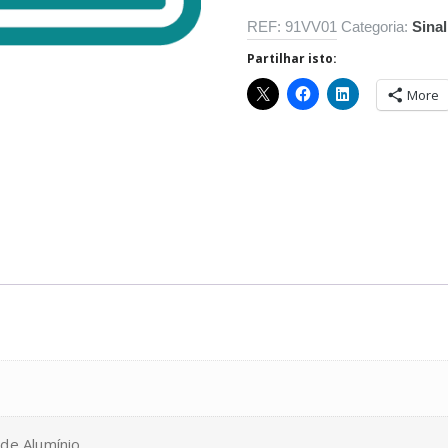
REF:
91VV01
Categoria:
Sinal
Partilhar isto:
More
de Alumínio