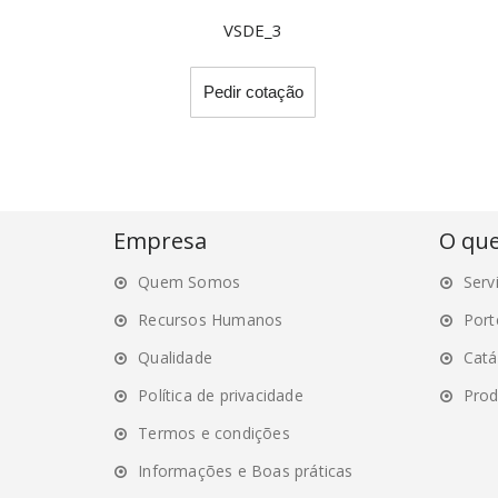
VSDE_3
This
Pedir cotação
product
has
multiple
variants.
The
options
Empresa
O qu
may
Quem Somos
Serv
be
chosen
Recursos Humanos
Port
on
Qualidade
Catá
the
Política de privacidade
Prod
product
page
Termos e condições
Informações e Boas práticas