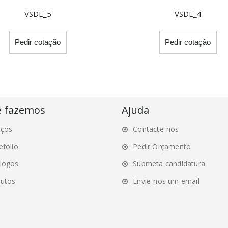
VSDE_5
VSDE_4
This
Thi
Pedir cotação
Pedir cotação
product
pro
has
ha
multiple
mul
variants.
var
The
Th
options
opt
e fazemos
Ajuda
may
ma
iços
Contacte-nos
be
be
chosen
ch
efólio
Pedir Orçamento
on
on
logos
Submeta candidatura
the
the
utos
Envie-nos um email
product
pro
page
pa