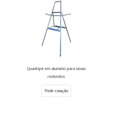
Quadripé em alumínio para sinais
redondos
This
Pedir cotação
product
has
multiple
variants.