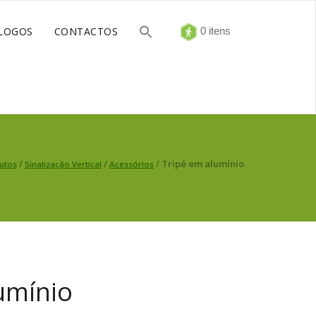
LOGOS
CONTACTOS
0 itens
/
/
/ Tripé em alumínio
utos
Sinalização Vertical
Acessórios
umínio