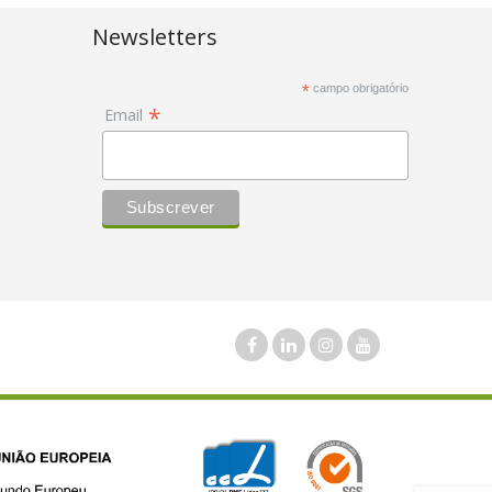
The
options
Newsletters
may
be
*
campo obrigatório
*
chosen
Email
on
the
product
page