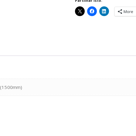
Partilhar isto:
More
 (1500mm)