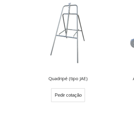
Quadripé (tipo JAE)
This
Pedir cotação
product
has
multiple
variants.
The
options