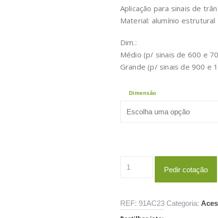
Aplicação para sinais de trân
Material: alumínio estrutural
Dim.:
Médio (p/ sinais de 600 e 
Grande (p/ sinais de 900 e
Dimensão
Quantidade
Pedir cotação
de
Tripé
em
REF:
91AC23
Categoria:
Aces
alumínio