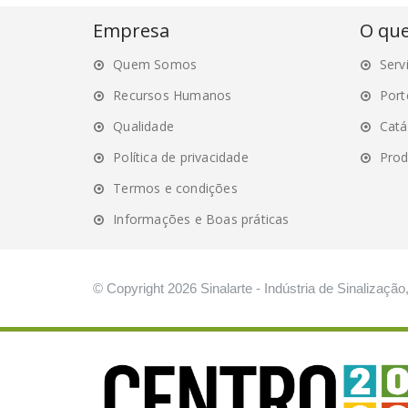
may
Empresa
O qu
be
Quem Somos
Serv
chosen
on
Recursos Humanos
Port
the
Qualidade
Catá
product
Política de privacidade
Prod
page
Termos e condições
Informações e Boas práticas
© Copyright 2026 Sinalarte - Indústria de Sinalização