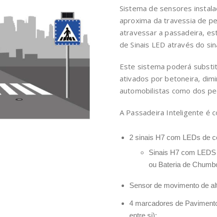
Sistema de sensores instala
aproxima da travessia de p
atravessar a passadeira, e
de Sinais LED através do sin
Este sistema poderá substi
ativados por betoneira, dim
automobilistas como dos pe
A Passadeira Inteligente é 
2 sinais H7 com LEDs de cor
Sinais H7 com LEDS t
ou Bateria de Chumb
Sensor de movimento de alta
4 marcadores de Pavimento
entre si);