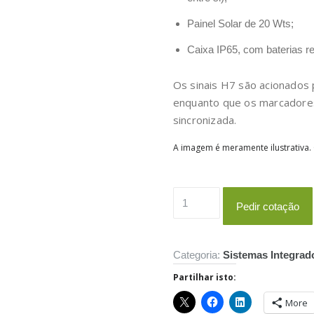
Painel Solar de 20 Wts;
Caixa IP65, com baterias r
Os sinais H7 são acionados 
enquanto que os marcadores
sincronizada.
A imagem é meramente ilustrativa.
Quantidade
Pedir cotação
de
Passadeira
Inteligente
Categoria:
Sistemas Integrad
Partilhar isto:
More