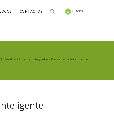
LOGOS
CONTACTOS
0 itens
/
/ Passadeira Inteligente
ção Vertical
Sistemas Integrados
Inteligente