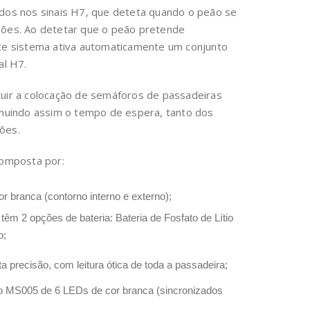
dos nos sinais H7, que deteta quando o peão se
eões. Ao detetar que o peão pretende
ste sistema ativa automaticamente um conjunto
al H7.
tuir a colocação de semáforos de passadeiras
inuindo assim o tempo de espera, tanto dos
ões.
composta por:
 branca (contorno interno e externo);
êm 2 opções de bateria: Bateria de Fosfato de Lítio
o;
 precisão, com leitura ótica de toda a passadeira;
 MS005 de 6 LEDs de cor branca (sincronizados