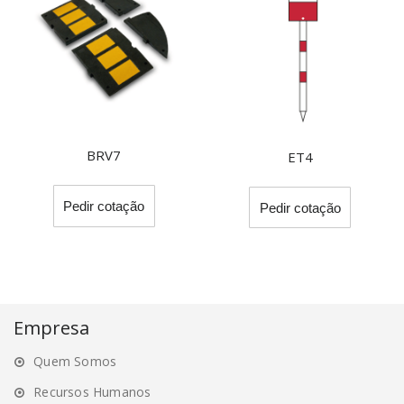
may
be
chosen
on
the
product
page
BRV7
ET4
Pedir cotação
Pedir cotação
Empresa
Quem Somos
Recursos Humanos