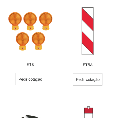
ET8
ET5A
This
Pedir cotação
Pedir cotação
product
has
multiple
variants.
The
options