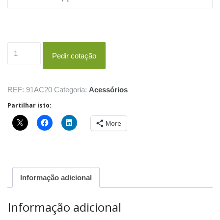
Quantidade
Pedir cotação
de
Quadripé
em
REF:
91AC20
Categoria:
Acessórios
alumínio
Partilhar isto:
para
painéis
More
Informação adicional
Informação adicional