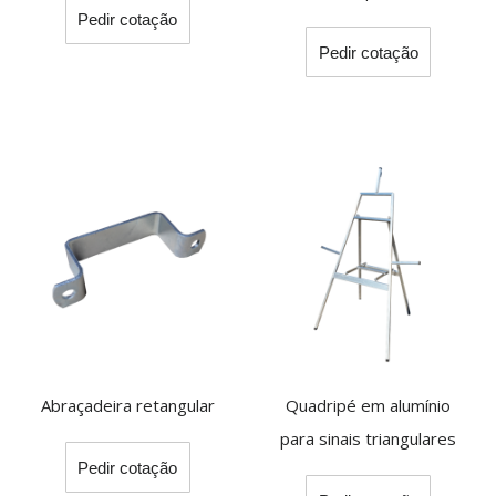
Pedir cotação
product
This
has
Pedir cotação
product
multiple
has
variants.
multiple
The
variants.
options
The
may
options
be
may
chosen
be
on
chosen
the
on
product
the
page
product
page
Abraçadeira retangular
Quadripé em alumínio
para sinais triangulares
Pedir cotação
This