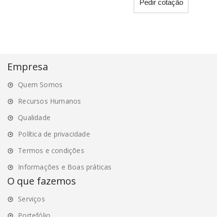
Pedir cotação
product
has
multiple
variants.
The
options
Empresa
may
Quem Somos
be
chosen
Recursos Humanos
on
Qualidade
the
Política de privacidade
product
page
Termos e condições
Informações e Boas práticas
O que fazemos
Serviços
Portefólio