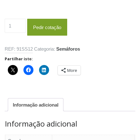
Quantidade
Pedir cotação
de
PC
VD
REF:
91SS12
Categoria:
Semáforos
13/200
Partilhar isto:
More
Informação adicional
Informação adicional