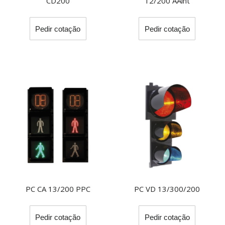
CD200
12/200 AAint
This
This
Pedir cotação
Pedir cotação
product
product
has
has
multiple
multiple
variants.
variants.
The
The
options
options
may
may
be
be
chosen
chosen
on
on
the
the
product
product
page
page
PC CA 13/200 PPC
PC VD 13/300/200
This
This
Pedir cotação
Pedir cotação
product
product