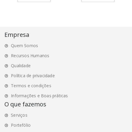
has
has
multiple
multiple
variants.
variants.
The
The
options
options
Empresa
may
may
Quem Somos
be
be
chosen
chosen
Recursos Humanos
on
on
Qualidade
the
the
Política de privacidade
product
product
page
page
Termos e condições
Informações e Boas práticas
O que fazemos
Serviços
Portefólio