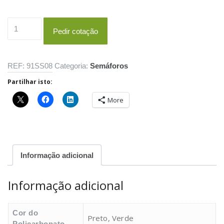
Quantidade
Pedir cotação
de
PC
CA
REF:
91SS08
Categoria:
Semáforos
13/200
Partilhar isto:
More
Informação adicional
Informação adicional
Cor do
Preto, Verde
Policarbonato