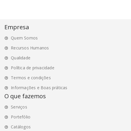
multiple
variants.
The
options
Empresa
may
Quem Somos
be
chosen
Recursos Humanos
on
Qualidade
the
Política de privacidade
product
page
Termos e condições
Informações e Boas práticas
O que fazemos
Serviços
Portefólio
Catálogos