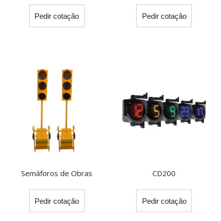
This
Pedir cotação
Pedir cotação
product
has
multiple
variants.
The
options
may
be
chosen
on
the
product
page
Semáforos de Obras
CD200
This
Pedir cotação
Pedir cotação
product
has