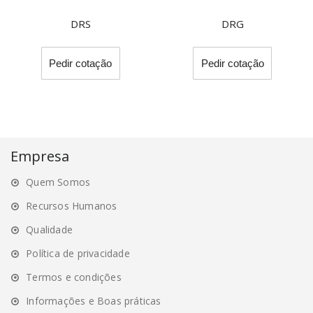
DRS
DRG
This
This
Pedir cotação
Pedir cotação
product
product
has
has
multiple
multiple
variants.
variants.
The
The
options
options
Empresa
may
may
Quem Somos
be
be
chosen
chosen
Recursos Humanos
on
on
Qualidade
the
the
Política de privacidade
product
product
page
page
Termos e condições
Informações e Boas práticas