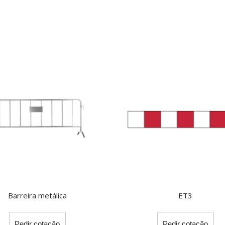
Barreira metálica
ET3
This
Thi
Pedir cotação
Pedir cotação