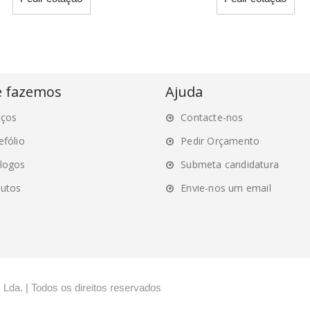
product
pro
has
ha
multiple
mul
variants.
var
The
Th
options
opt
e fazemos
Ajuda
may
ma
iços
Contacte-nos
be
be
chosen
ch
efólio
Pedir Orçamento
on
on
logos
Submeta candidatura
the
the
utos
Envie-nos um email
product
pro
page
pa
, Lda. | Todos os direitos reservados