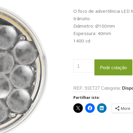
O foco de advertência LED M
trânsito.
Diâmetro: Ø100mm
Espessura: 40mm
1400 cd
Quantidade
Pedir cotação
de
Foco
Advertência
REF:
91ET27
Categoria:
Disp
LED
Partilhar isto:
MO100
More