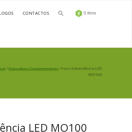
LOGOS
CONTACTOS
0 itens
/
/ Foco Advertência LED
ical
Dispositivos Complementares
MO100
tência LED MO100