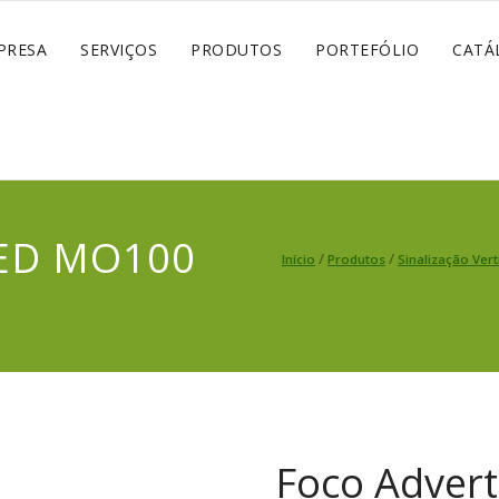
PRESA
SERVIÇOS
PRODUTOS
PORTEFÓLIO
CATÁ
LED MO100
/
/
Início
Produtos
Sinalização Vert
Foco Adver