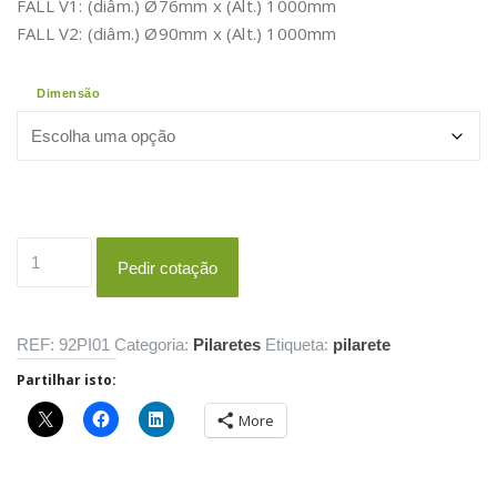
FALL V1: (diâm.) Ø76mm x (Alt.) 1000mm
FALL V2: (diâm.) Ø90mm x (Alt.) 1000mm
Dimensão
Quantidade
Pedir cotação
de
Pilarete
FALL
REF:
92PI01
Categoria:
Pilaretes
Etiqueta:
pilarete
V1/V2
Partilhar isto:
More