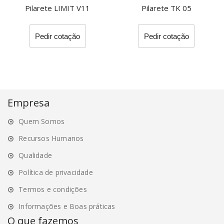
Pilarete LIMIT V11
Pilarete TK 05
This
This
Pedir cotação
Pedir cotação
product
product
has
has
multiple
multiple
variants.
variants.
The
The
options
options
Empresa
may
may
Quem Somos
be
be
chosen
chosen
Recursos Humanos
on
on
Qualidade
the
the
Política de privacidade
product
product
page
page
Termos e condições
Informações e Boas práticas
O que fazemos