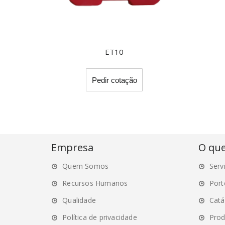
ET10
This
Pedir cotação
product
has
multiple
variants.
The
options
Empresa
O qu
may
Quem Somos
Serv
be
chosen
Recursos Humanos
Port
on
Qualidade
Catá
the
Política de privacidade
Prod
product