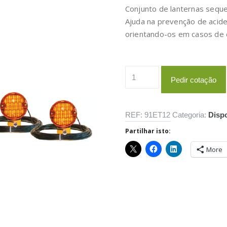
Conjunto de lanternas seque
Ajuda na prevenção de acid
orientando-os em casos de 
Quantidade
Pedir cotação
de
ET9
REF:
91ET12
Categoria:
Disp
Partilhar isto:
More