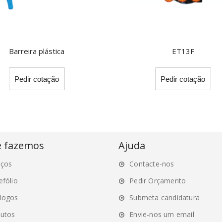
Barreira plástica
ET13F
This
Pedir cotação
Pedir cotação
product
has
multiple
variants.
The
options
e fazemos
Ajuda
may
iços
Contacte-nos
be
chosen
efólio
Pedir Orçamento
on
logos
Submeta candidatura
the
utos
Envie-nos um email
product