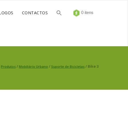
LOGOS
CONTACTOS
0 itens
/
/
/
/ Bike 3
Produtos
Mobiliário Urbano
Suporte de Bicicletas