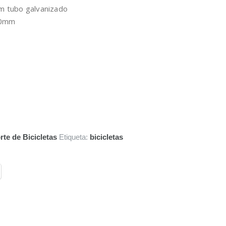
em tubo galvanizado
000mm
te de Bicicletas
Etiqueta:
bicicletas