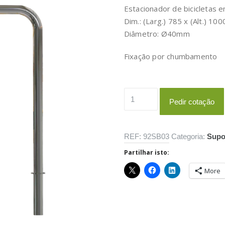
Estacionador de bicicletas 
Dim.: (Larg.) 785 x (Alt.) 1
Diâmetro: Ø40mm
Fixação por chumbamento
Quantidade
Pedir cotação
de
Bike
3
REF:
92SB03
Categoria:
Supor
Partilhar isto:
More