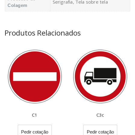
Serigrafia, Tela sobre tela
Colagem
Produtos Relacionados
C1
C3c
This
This
Pedir cotação
Pedir cotação
product
product