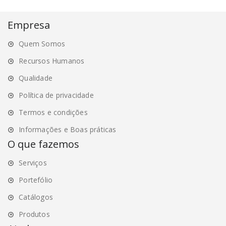
The
The
options
options
Empresa
may
may
Quem Somos
be
be
chosen
chosen
Recursos Humanos
on
on
Qualidade
the
the
Política de privacidade
product
product
page
page
Termos e condições
Informações e Boas práticas
O que fazemos
Serviços
Portefólio
Catálogos
Produtos