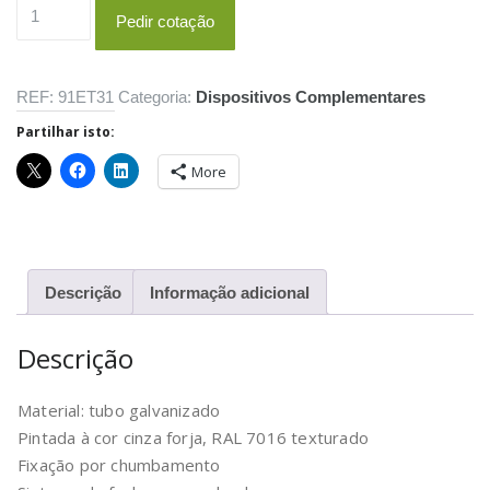
Quantidade
Pedir cotação
de
Barreira
metálica
REF:
91ET31
Categoria:
Dispositivos Complementares
móvel
Partilhar isto:
More
Descrição
Informação adicional
Descrição
Material: tubo galvanizado
Pintada à cor cinza forja, RAL 7016 texturado
Fixação por chumbamento