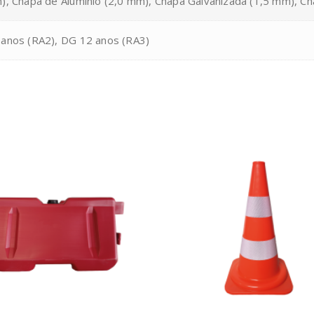
), Chapa de Alumínio (2,0 mm), Chapa Galvanizada (1,5 mm), C
 anos (RA2), DG 12 anos (RA3)