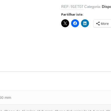
REF:
91ET07
Categoria:
Disp
Partilhar isto:
More
200 mm