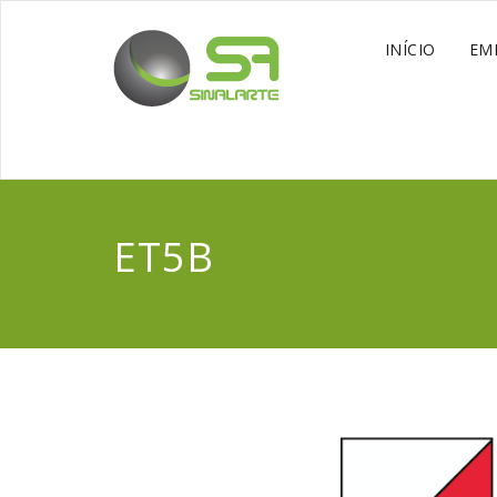
INÍCIO
EM
ET5B