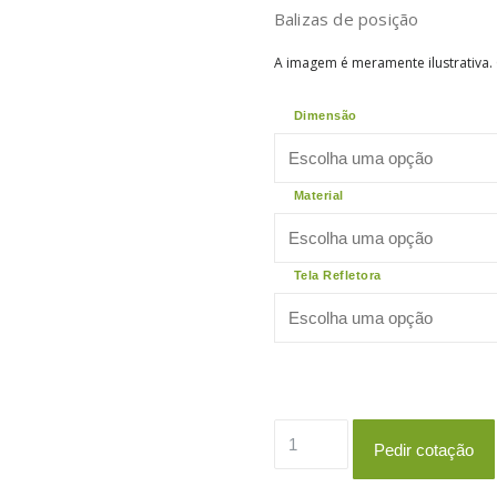
Balizas de posição
A imagem é meramente ilustrativa.
Dimensão
Material
Tela Refletora
Quantidade
Pedir cotação
de
ET5B