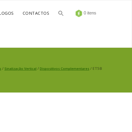
LOGOS
CONTACTOS
0 itens
/
/
/ ET5B
s
Sinalização Vertical
Dispositivos Complementares