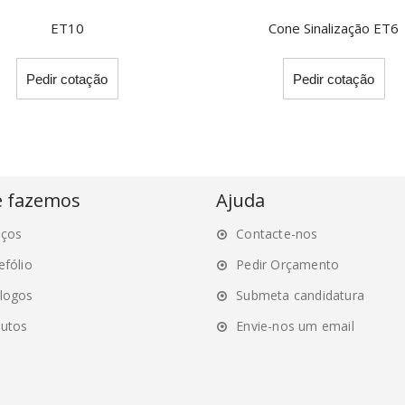
ET10
Cone Sinalização ET6
This
Thi
Pedir cotação
Pedir cotação
product
pro
has
ha
multiple
mul
variants.
var
The
Th
options
opt
e fazemos
Ajuda
may
ma
iços
Contacte-nos
be
be
chosen
ch
efólio
Pedir Orçamento
on
on
logos
Submeta candidatura
the
the
utos
Envie-nos um email
product
pro
page
pa