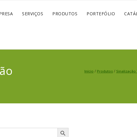
PRESA
SERVIÇOS
PRODUTOS
PORTEFÓLIO
CATÁ
ção
/
/
Início
Produtos
Sinalização 
Search Button