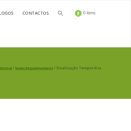
LOGOS
CONTACTOS
0 itens
/
/ Sinalização Temporária
Vertical
Sinais Regulamentares