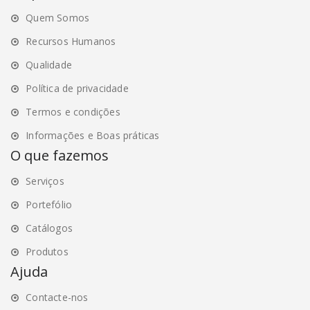
may
may
Quem Somos
be
be
chosen
chosen
Recursos Humanos
on
on
Qualidade
the
the
Política de privacidade
product
product
page
page
Termos e condições
Informações e Boas práticas
O que fazemos
Serviços
Portefólio
Catálogos
Produtos
Ajuda
Contacte-nos