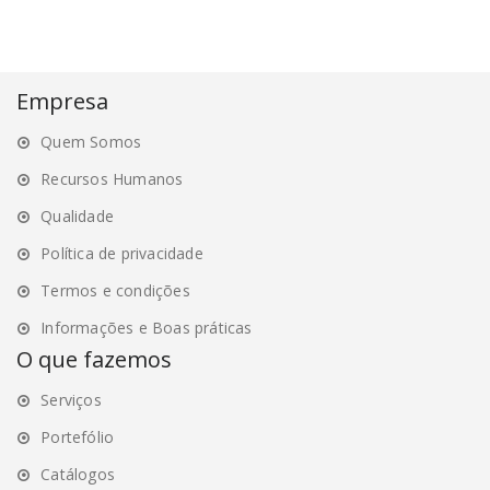
multiple
variants.
The
options
Empresa
may
Quem Somos
be
chosen
Recursos Humanos
on
Qualidade
the
Política de privacidade
product
page
Termos e condições
Informações e Boas práticas
O que fazemos
Serviços
Portefólio
Catálogos