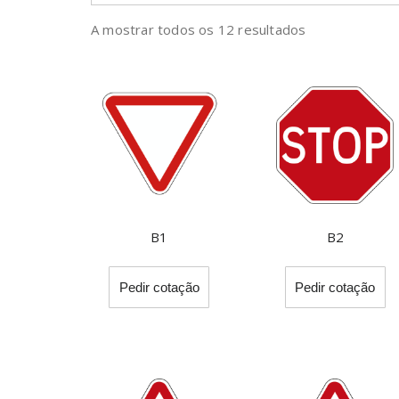
A mostrar todos os 12 resultados
B1
B2
This
Th
Pedir cotação
Pedir cotação
product
pr
has
ha
multiple
mu
variants.
va
The
T