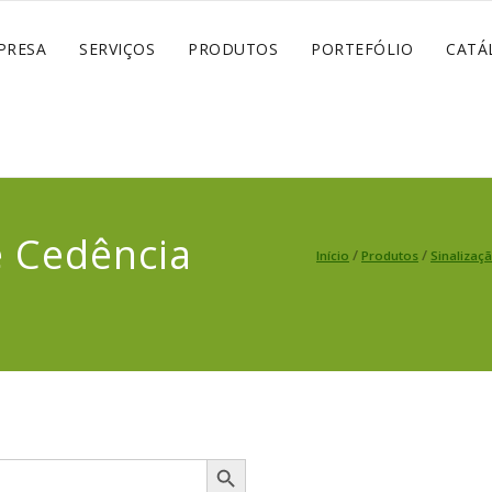
PRESA
SERVIÇOS
PRODUTOS
PORTEFÓLIO
CATÁ
e Cedência
/
/
Início
Produtos
Sinalizaçã
Search Button