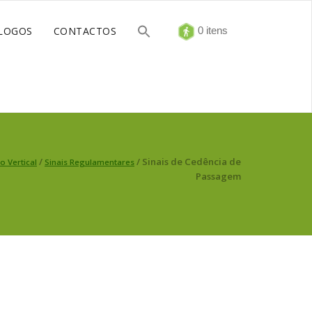
LOGOS
CONTACTOS
0 itens
/
/ Sinais de Cedência de
o Vertical
Sinais Regulamentares
Passagem